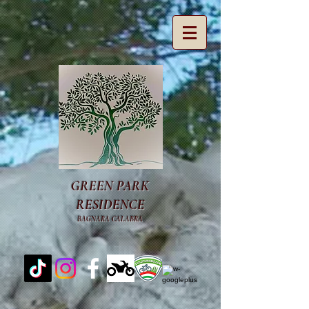
GREEN PARK
RESIDENCE
​BAGNARA CALABRA